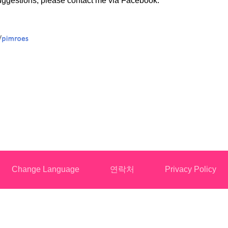
uggestions, please contact me via Facebook.
Change Language
연락처
Privacy Policy